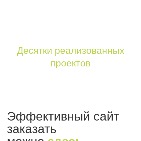
сайтов. В AS Вы можете не только
заказать
сайт, цена
и качество которого Вас приятно
порадуют, но и получить его комплексную
поддержку.
Десятки реализованных
проектов
Более 10 лет на рынке, безукоризненная
репутация
Эффективный сайт
заказать