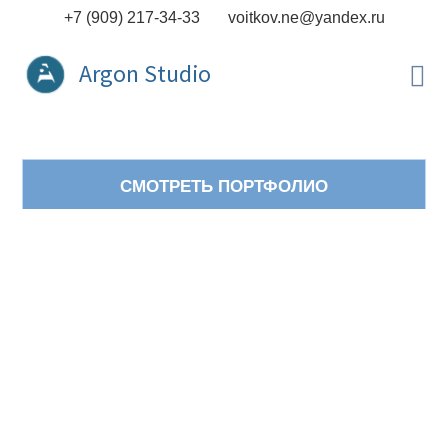
Главная
+7 (909) 217-34-33 voitkov.ne@yandex.ru
Портфолио
Контакты
СМОТРЕТЬ ПОРТФОЛИО
Создание сайта под ключ
У нас Вы можете
заказать сайт в России
.
Работаем удаленно, со всеми регионами
страны и зарубежными русскоязычными
заказчиками. Стоимость от 20 тысяч.